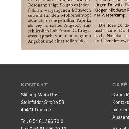
KONTAKT
CAFÉ
Stiftung Maria Rast
Raum f
Steinfelder Straße 58
Kontakt
49401 Damme
bietet m
Aussent
Tel.
0 54 91 / 96 70-0
Fax 0 54 91 / 96 70-12
>> mehr