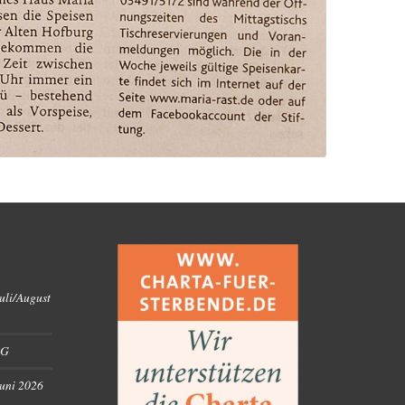
uli/August
RG
Juni 2026