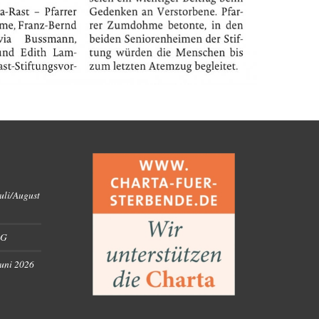
uli/August
RG
Juni 2026