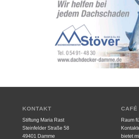
KONTAKT
CAFÉ
Stiftung Maria Rast
Raum f
Steinfelder Straße 58
Kontakt
49401 Damme
bietet m