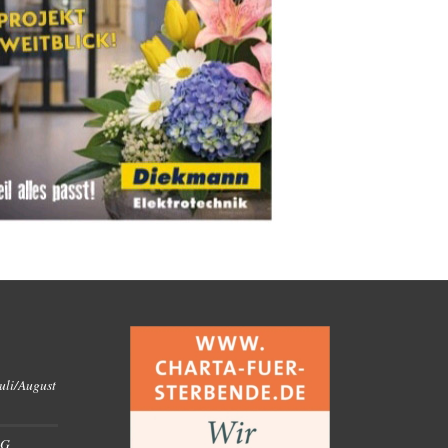
uli/August
RG